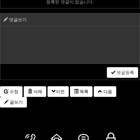
등록된 댓글이 없습니다.
댓글쓰기
댓글등록
수정
삭제
이전
목록
다음
글쓰기
모션,모션튜닝,튜닝업체,휠,타이어,엔진오일,브레이크,서스펜션,차량정
비