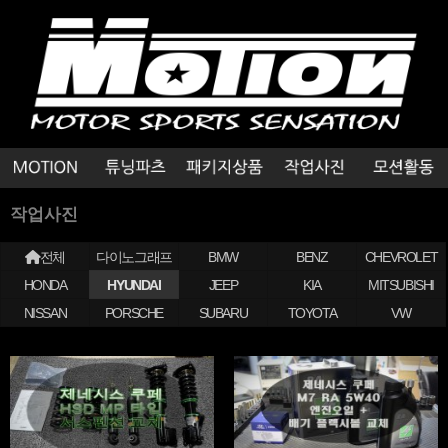
작업사진
전체
다이노그래프
BMW
BENZ
CHEVROLET
HONDA
HYUNDAI
JEEP
KIA
MITSUBISHI
NISSAN
PORSCHE
SUBARU
TOYOTA
VW