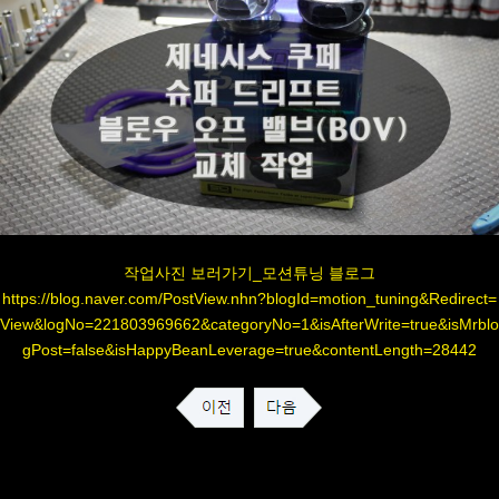
작업사진 보러가기_모션튜닝 블로그
https://blog.naver.com/PostView.nhn?blogId=motion_tuning&Redirect=
View&logNo=221803969662&categoryNo=1&isAfterWrite=true&isMrblo
gPost=false&isHappyBeanLeverage=true&contentLength=28442